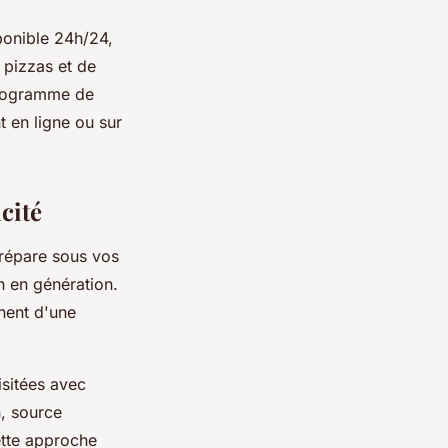
ponible 24h/24,
 pizzas et de
programme de
t en ligne ou sur
cité
répare sous vos
n en génération.
nent d'une
isitées avec
n, source
ette approche