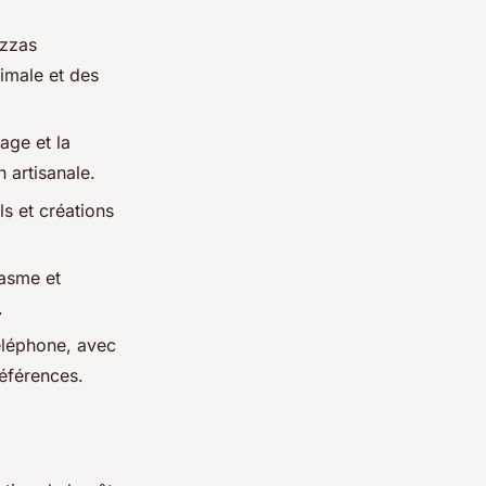
izzas
imale et des
age et la
n artisanale.
ls et créations
iasme et
.
éléphone, avec
références.