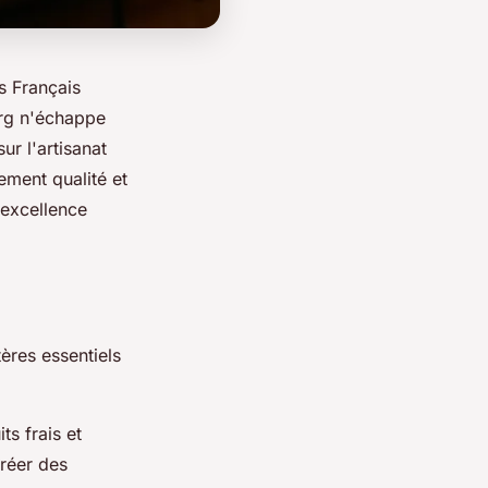
s Français
ourg n'échappe
r l'artisanat
ement qualité et
l'excellence
tères essentiels
ts frais et
réer des