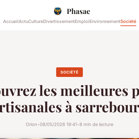
Phasae
Accueil
Actu
Culture
Divertissement
Emploi
Environnement
Société
SOCIÉTÉ
uvrez les meilleures p
rtisanales à sarrebou
Orion
•
08/05/2026 19:41
•
8 min de lecture