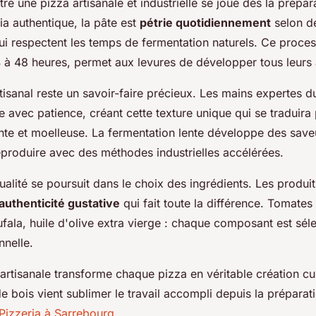
tre une pizza artisanale et industrielle se joue dès la prépar
a authentique, la pâte est
pétrie quotidiennement
selon d
qui respectent les temps de fermentation naturels. Ce proces
4 à 48 heures, permet aux levures de développer tous leurs
tisanal reste un savoir-faire précieux. Les mains expertes d
âte avec patience, créant cette texture unique qui se traduir
lante et moelleuse. La fermentation lente développe des sa
eproduire avec des méthodes industrielles accélérées.
lité se poursuit dans le choix des ingrédients. Les produits
authenticité gustative
qui fait toute la différence. Tomate
fala, huile d'olive extra vierge : chaque composant est sél
nnelle.
rtisanale transforme chaque pizza en véritable création cul
e bois vient sublimer le travail accompli depuis la préparati
Pizzeria à Sarrebourg
.