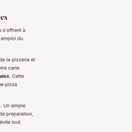
ées
 s'offrent à
 emploi du
e la pizzeria et
tre carte
nales
. Cette
ne pizza
e. Un simple
de préparation,
évite tout