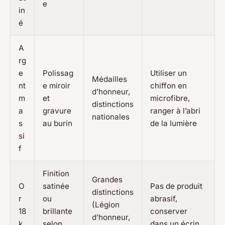
e
in
é
A
rg
e
Polissag
Utiliser un
Médailles
nt
e miroir
chiffon en
d’honneur,
m
et
microfibre,
distinctions
a
gravure
ranger à l’abri
nationales
s
au burin
de la lumière
si
f
Finition
Grandes
O
satinée
Pas de produit
distinctions
r
ou
abrasif,
(Légion
18
brillante
conserver
d’honneur,
k
selon
dans un écrin