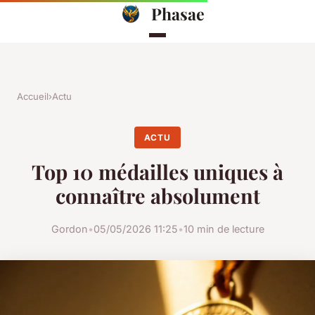
Phasae
Accueil
›
Actu
ACTU
Top 10 médailles uniques à
connaître absolument
Gordon
•
05/05/2026 11:25
•
10 min de lecture