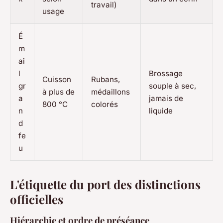
travail)
usage
É
m
ai
l
Brossage
Cuisson
Rubans,
gr
souple à sec,
à plus de
médaillons
a
jamais de
800 °C
colorés
n
liquide
d
fe
u
L'étiquette du port des distinctions
officielles
Hiérarchie et ordre de préséance