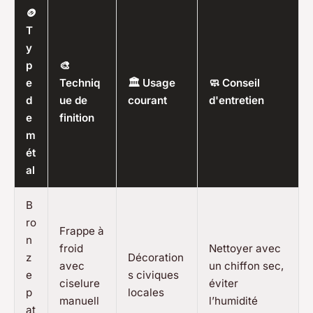
🪙
T
y
p
🎨
e
Techniq
🏛️ Usage
🧼 Conseil
d
ue de
courant
d'entretien
e
finition
m
ét
al
B
ro
Frappe à
n
froid
Nettoyer avec
z
Décoration
avec
un chiffon sec,
e
s civiques
ciselure
éviter
p
locales
manuell
l’humidité
at